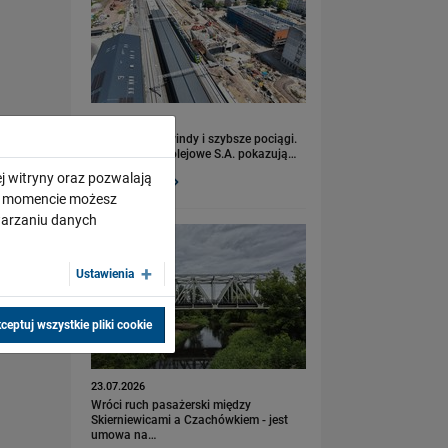
23.07.2026
Nowe perony, windy i szybsze pociągi.
Polskie Linie Kolejowe S.A. pokazują…
j witryny oraz pozwalają
PRZECZYTAJ
ym momencie możesz
twarzaniu danych
Ustawienia
ceptuj wszystkie pliki cookie
23.07.2026
Wróci ruch pasażerski między
Skierniewicami a Czachówkiem - jest
umowa na…