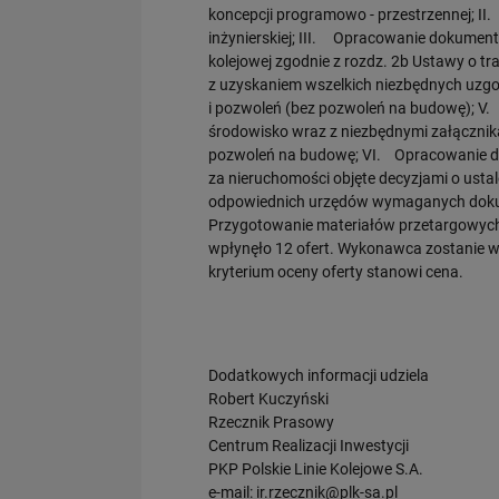
koncepcji programowo - przestrzennej; II
inżynierskiej; III. Opracowanie dokumentów
kolejowej zgodnie z rozdz. 2b Ustawy o 
z uzyskaniem wszelkich niezbędnych uzg
i pozwoleń (bez pozwoleń na budowę); V.
środowisko wraz z niezbędnymi załączni
pozwoleń na budowę; VI. Opracowanie d
za nieruchomości objęte decyzjami o ustalen
odpowiednich urzędów wymaganych dokum
Przygotowanie materiałów przetargowyc
wpłynęło 12 ofert. Wykonawca zostanie w
kryterium oceny oferty stanowi cena.
Dodatkowych informacji udziela
Robert Kuczyński
Rzecznik Prasowy
Centrum Realizacji Inwestycji
PKP Polskie Linie Kolejowe S.A.
e-mail:
ir.rzecznik@plk-sa.pl