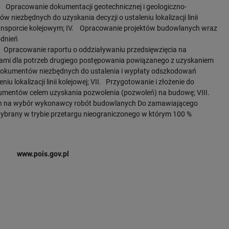
. Opracowanie dokumentacji geotechnicznej i geologiczno-
 niezbędnych do uzyskania decyzji o ustaleniu lokalizacji linii
transporcie kolejowym; IV. Opracowanie projektów budowlanych wraz
odnień
 Opracowanie raportu o oddziaływaniu przedsięwzięcia na
kami dla potrzeb drugiego postępowania powiązanego z uzyskaniem
okumentów niezbędnych do ustalenia i wypłaty odszkodowań
iu lokalizacji linii kolejowej; VII. Przygotowanie i złożenie do
entów celem uzyskania pozwolenia (pozwoleń) na budowę; VIII.
h na wybór wykonawcy robót budowlanych Do zamawiającego
ybrany w trybie przetargu nieograniczonego w którym 100 %
www.pois.gov.pl