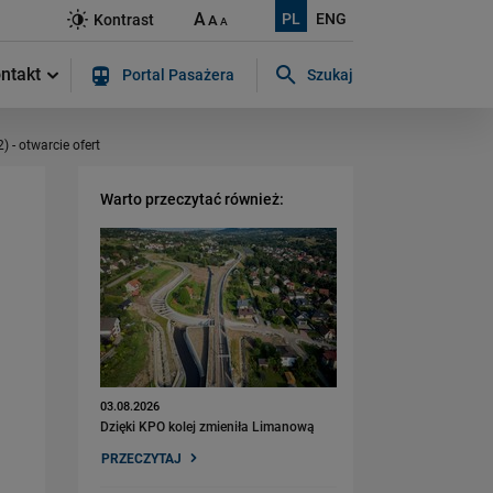
A
PL
ENG
Kontrast
A
A
ntakt
Portal Pasażera
Szukaj
Szukaj w serwisie...
 - otwarcie ofert
Warto przeczytać również:
03.08.2026
Dzięki KPO kolej zmieniła Limanową
PRZECZYTAJ