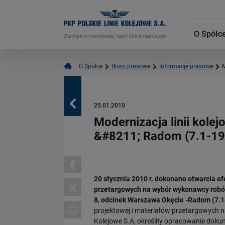
O Spółc
O Spółce
Biuro prasowe
Informacje prasowe
M
Powrót
25.01.2010
Modernizacja linii kole
&#8211; Radom (7.1-19.2
20 stycznia 2010 r. dokonano otwarcia of
przetargowych na wybór wykonawcy robó
8, odcinek Warszawa Okęcie -Radom (7.1-
projektowej i materiałów przetargowych 
Kolejowe S.A, określiły opracowanie dok