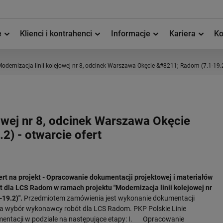
e
Klienci i kontrahenci
Informacje
Kariera
Ko
odernizacja linii kolejowej nr 8, odcinek Warszawa Okęcie &#8211; Radom (7.1-19.2)
jowej nr 8, odcinek Warszawa Okęcie
) - otwarcie ofert
ert na projekt - Opracowanie dokumentacji projektowej i materiałów
t dla LCS Radom w ramach projektu
"Modernizacja linii kolejowej nr
19.2)".
Przedmiotem zamówienia jest wykonanie dokumentacji
na wybór wykonawcy robót dla LCS Radom. PKP Polskie Linie
umentacji w podziale na następujące etapy: I. Opracowanie