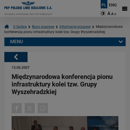
PL
ENG
A
A
A
O Spółce
Biuro prasowe
Informacje prasowe
Międzynarodowa
konferencja pionu infrastruktury kolei tzw. Grupy Wyszehradzkiej
MENU
Warto przeczytać również:
Powrót
13.06.2007
Międzynarodowa konferencja pionu
infrastruktury kolei tzw. Grupy
Wyszehradzkiej
06.08.2026
Budujemy nowoczesną kolej na Kaszubach [FOTOGALERIA]
PRZECZYTAJ