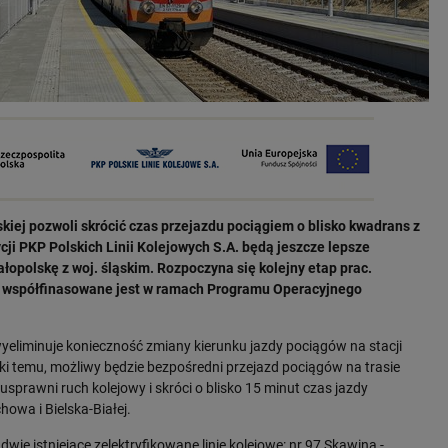
kiej pozwoli skrócić czas przejazdu pociągiem o blisko kwadrans z
ycji PKP Polskich Linii Kolejowych S.A. będą jeszcze lepsze
ałopolskę z woj. śląskim. Rozpoczyna się kolejny etap prac.
tto współfinasowane jest w ramach Programu Operacyjnego
wyeliminuje konieczność zmiany kierunku jazdy pociągów na stacji
i temu, możliwy będzie bezpośredni przejazd pociągów na trasie
usprawni ruch kolejowy i skróci o blisko 15 minut czas jazdy
owa i Bielska-Białej.
dwie istniejące zelektryfikowane linie kolejowe: nr 97 Skawina -