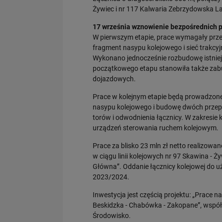
Żywiec i nr 117 Kalwaria Zebrzydowska La
17 września wznowienie bezpośrednich p
W pierwszym etapie, prace wymagały prze
fragment nasypu kolejowego i sieć trakcyjn
Wykonano jednocześnie rozbudowę istnie
początkowego etapu stanowiła także zabud
dojazdowych.
Prace w kolejnym etapie będą prowadzone
nasypu kolejowego i budowę dwóch przepu
torów i odwodnienia łącznicy. W zakresie k
urządzeń sterowania ruchem kolejowym.
Prace za blisko 23 mln zł netto realizow
w ciągu linii kolejowych nr 97 Skawina - 
Główna”. Oddanie łącznicy kolejowej do 
2023/2024.
Inwestycja jest częścią projektu: „Prace n
Beskidzka - Chabówka - Zakopane”, wspó
Środowisko.