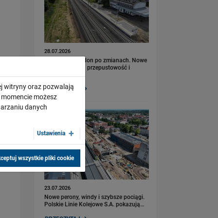
28.07.2026
Bydgoszcz Fordon po zmianach. Nowe
perony, większa przepustowość i
kolejny…
j witryny oraz pozwalają
PRZECZYTAJ
ym momencie możesz
twarzaniu danych
Ustawienia
ceptuj wszystkie pliki cookie
23.07.2026
Nowe perony, windy i szybsze pociągi.
Polskie Linie Kolejowe S.A. pokazują…