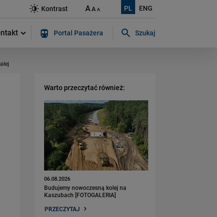
A
PL
ENG
Kontrast
A
A
ntakt
Portal Pasażera
Szukaj
Szukaj w serwisie...
ałej
Warto przeczytać również:
06.08.2026
Budujemy nowoczesną kolej na
Kaszubach [FOTOGALERIA]
PRZECZYTAJ