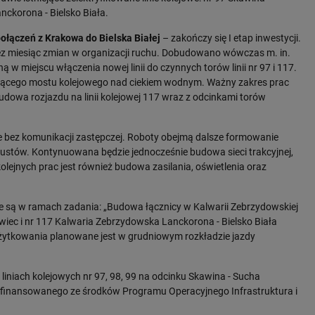
nckorona - Bielsko Biała.
ołączeń z Krakowa do Bielska Białej
– zakończy się I etap inwestycji.
z miesiąc zmian w organizacji ruchu. Dobudowano wówczas m. in.
ą w miejscu włączenia nowej linii do czynnych torów linii nr 97 i 117.
jącego mostu kolejowego nad ciekiem wodnym. Ważny zakres prac
owa rozjazdu na linii kolejowej 117 wraz z odcinkami torów
 bez komunikacji zastępczej. Roboty obejmą dalsze formowanie
stów. Kontynuowana będzie jednocześnie budowa sieci trakcyjnej,
olejnych prac jest również budowa zasilania, oświetlenia oraz
ane są w ramach zadania: „Budowa łącznicy w Kalwarii Zebrzydowskiej
Żywiec i nr 117 Kalwaria Zebrzydowska Lanckorona - Bielsko Biała
użytkowania planowane jest w grudniowym rozkładzie jazdy
a liniach kolejowych nr 97, 98, 99 na odcinku Skawina - Sucha
łfinansowanego ze środków Programu Operacyjnego Infrastruktura i