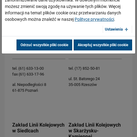
możesz zmienić swoją zgodę na używanie tych plików. Więcej
informacji na temat plików cookie oraz przetwarzaniu danych
osobowych można znaleźć w naszej
Polityce prywatności
.
Zakład Linii Kolejowych
Zakład Linii Kolejowych
w Poznaniu
w Rzeszowie
Ustawienia
Odrzuć wszystkie pliki cookie
Akceptuj wszystkie pliki cookie
Formularz kontaktu
Formularz kontaktu
tel. (61) 633-13-00
tel. (17) 852-50-81
fax (61) 633-17-96
ul. St. Batorego 24
al. Niepodległości 8
35-005 Rzeszów
61-875 Poznań
Zakład Linii Kolejowych
Zakład Linii Kolejowych
w Siedlcach
w Skarżysku-
Kamiennej