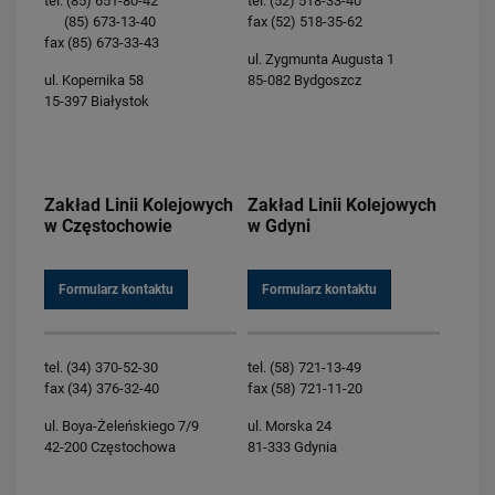
tel. (85) 651-80-42
tel. (52) 518-33-40
Straż Ochrony Kolei
(85) 673-13-40
fax (52) 518-35-62
Formularze kontaktowe
fax (85) 673-33-43
ul. Zygmunta Augusta 1
Inspektor Ochrony Danych
ul. Kopernika 58
85-082 Bydgoszcz
Telefoniczne infolinie dla pasażerów
15-397 Białystok
Kontakt dla mediów
Formularz zgłoszeń naruszeń prawa
Zakład Linii Kolejowych
Zakład Linii Kolejowych
Obserwuj nas
w Częstochowie
w Gdyni
Formularz kontaktu
Formularz kontaktu
tel. (34) 370-52-30
tel. (58) 721-13-49
fax (34) 376-32-40
fax (58) 721-11-20
ul. Boya-Żeleńskiego 7/9
ul. Morska 24
42-200 Częstochowa
81-333 Gdynia