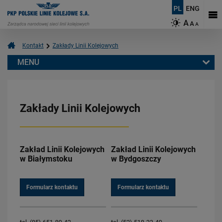
PL
ENG
A
A
A
Kontakt
Zakłady Linii Kolejowych
MENU
Zakłady Linii Kolejowych
Podstawowe dane
Zakłady Linii Kolejowych
Zarząd Spółki
Centrala Spółki
Centrum Realizacji Inwestycji
Zakład Linii Kolejowych
Zakład Linii Kolejowych
Zakłady Linii Kolejowych
w Białymstoku
w Bydgoszczy
Centrum Zarządzania Ruchem Kolejowym
Zakład Maszyn Torowych
Formularz kontaktu
Formularz kontaktu
Centrum Diagnostyki
Przedsiębiorstwo Napraw Infrastruktury