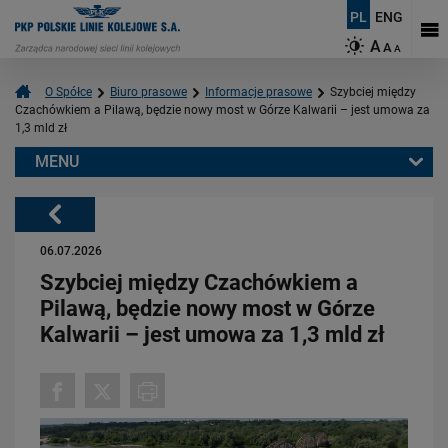
PL
ENG
A
A
A
O Spółce
Biuro prasowe
Informacje prasowe
Szybciej między
Czachówkiem a Pilawą, będzie nowy most w Górze Kalwarii – jest umowa za
1,3 mld zł
MENU
Warto przeczytać również:
Powrót
06.07.2026
Szybciej między Czachówkiem a
Pilawą, będzie nowy most w Górze
Kalwarii – jest umowa za 1,3 mld zł
06.08.2026
Budujemy nowoczesną kolej na Kaszubach [FOTOGALERIA]
PRZECZYTAJ