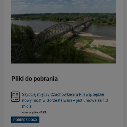
16.07.2026
Kolej wróci do Bytowa
PRZECZYTAJ
Obserwuj nas
Pliki do pobrania
Szybciej między Czachówkiem a Pilawą, będzie
nowy most w Górze Kalwarii – jest umowa za 1,3
mld zł
rozmiar pliku: 49 KB
POBIERZ DOCX