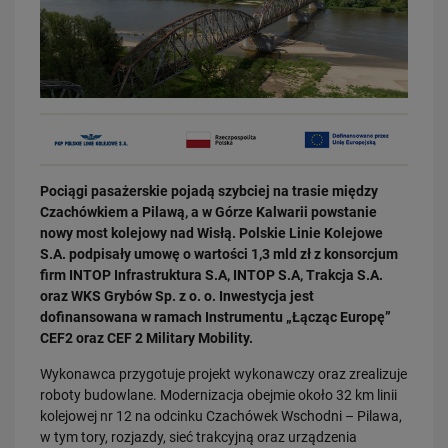
03.08.2026
Pociągi pasażerskie pojadą szybciej na trasie między
Dzięki KPO kolej zmieniła Limanową
Czachówkiem a Pilawą, a w Górze Kalwarii powstanie
PRZECZYTAJ
nowy most kolejowy nad Wisłą. Polskie Linie Kolejowe
S.A. podpisały umowę o wartości 1,3 mld zł z konsorcjum
firm INTOP Infrastruktura S.A, INTOP S.A, Trakcja S.A.
oraz WKS Grybów Sp. z o. o. Inwestycja jest
dofinansowana w ramach Instrumentu „Łącząc Europę”
CEF2 oraz CEF 2 Military Mobility.
Wykonawca przygotuje projekt wykonawczy oraz zrealizuje
roboty budowlane. Modernizacja obejmie około 32 km linii
kolejowej nr 12 na odcinku Czachówek Wschodni – Pilawa,
31.07.2026
w tym tory, rozjazdy, sieć trakcyjną oraz urządzenia