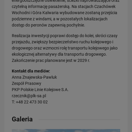
energooszczędne oświetlenie, ścieżki naprowadzające oraz
PRZECZYTAJ
czytelną informację pasażerską. Na stacjach Czachówek
Wschodni i Góra Kalwaria wybudowane zostaną przejścia
podziemne z windami, a w pozostałych lokalizacjach
dostęp do peronów zapewnią pochylnie.
Realizacja inwestycji poprawi dostęp do kolei, skróci czasy
przejazdu, zwiększy bezpieczeństwo ruchu kolejowego i
drogowego oraz wzmocni rolę transportu kolejowego jako
ekologicznej alternatywy dla transportu drogowego.
Zakończenie prac planowane jest w 2029 r.
20.07.2026
Dwie bezkolizyjne przeprawy przez tory zrewolucjonizują komunikację
Kontakt dla mediów:
w Łodzi
Anna Znajewska-Pawluk
Zespół Prasowy
PRZECZYTAJ
PKP Polskie Linie Kolejowe S.A.
rzecznik@plk-sa.pl
T: +48 22 473 30 02
Galeria