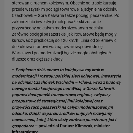
Dobre zmiany dla mieszkańców Katowic. Gotowy jest ważny wiadukt
sterowania ruchem kolejowym. Obecnie na trasie kursują
drogowy
przede wszystkim pociągi towarowe, a jedynie na odcinku
PRZECZYTAJ
Czachówek – Góra Kalwaria także pociągi pasażerskie. Po
zakończeniu inwestycji ruch pasażerski zostanie
przywrócony na całym modernizowanym odcinku.
Zarówno pociągi pasażerskie, jak i towarowe będą mogły
kursować z prędkością do 120 km/h. Linia od Skierniewic
do Łukowa stanowi ważną towarową obwodnicę
Warszawy i po modernizacji będzie mogła obsługiwać
dłuższe oraz cięższe składy.
–
Podpisana dziś umowa to kolejny ważny krok w
30.07.2026
modernizacji i rozwoju polskiej sieci kolejowej. Inwestycja
Nowy wiadukt w Żorach otwarty. Bezpieczniejsze przejazdy,
na odcinku Czachówek Wschodni – Pilawa, wraz z budową
sprawniejsza…
nowego mostu kolejowego nad Wisłą w Górze Kalwarii,
PRZECZYTAJ
poprawi dostępność transportową regionu, zwiększy
przepustowość strategicznej linii kolejowej oraz
przywróci ruch pasażerski na całym modernizowanym
odcinku. Dzięki wsparciu środków unijnych rozwijamy
nowoczesną kolej, która służy zarówno pasażerom, jak i
gospodarce
– powiedział Dariusz Klimczak, minister
infrastruktury.