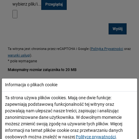
wybierz plik/i...
Przeglądaj
Wyślij
Ta witryna jest chroniona przez reCAPTCHA i Google (
Polityka Prywatności
oraz
warunki usługi
).
* pole wymagane
Maksymalny rozmiar załącznika to 20 MB
Informacja o plikach cookie
Ochrona Danych Osobowych:
Wybranie przycisku „wyślij” jest równoznaczne z wyrażeniem przeze
Ta strona używa plików cookies. Mają one dwie funkcje:
mnie zgody na przetwarzanie moich danych osobowych przez PKP
zapewniają podstawową funkcjonalność tej witryny oraz
Polskie Linie Kolejowe Spółka Akcyjna z siedzibą pod adresem: 03-734
pozwalają nam ulepszać nasze treści, zapisując i analizując
Warszawa, ul. Targowa 74, zwaną dalej Spółką, w celu otrzymania
zanonimizowane dane użytkownika. W dowolnym momencie
odpowiedzi na przesłaną korespondencję.
możesz zmienić swoją zgodę na używanie tych plików. Więcej
Zgodnie art. 13 Rozporządzenia Parlamentu Europejskiego i Rady (UE)
informacji na temat plików cookie oraz przetwarzaniu danych
2016/679 z dnia 27 kwietnia 2016 r. w sprawie ochrony osób
osobowych można znaleźć w naszej
Polityce prywatności
.
fizycznych w związku z przetwarzaniem danych osobowych i w